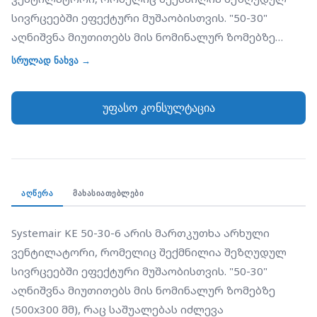
სივრცეებში ეფექტური მუშაობისთვის. "50-30"
აღნიშვნა მიუთითებს მის ნომინალურ ზომებზე
(500x300 მმ), რაც საშუალებას იძლევა
სრულად ნახვა →
მოწყობილობა პირდაპირ დაერთდეს სტანდარტულ
მართკუთხა საჰაერო არხებზე. "6" ნიშნავს, რომ
უფასო კონსულტაცია
ვენტილატორი აღჭურვილია 6-პოლუსიანი ძრავით,
რაც უზრუნველყოფს უფრო დაბალ ბრუნთა რიცხვს
და, შესაბამისად, ხმაურის დაბალ დონეს 4-
პოლუსიან მოდელებთან შედარებით. კორპუსი
დამზადებულია გალვანიზებული ფოლადისგან,
ᲐᲦᲬᲔᲠᲐ
ᲛᲐᲮᲐᲡᲘᲐᲗᲔᲑᲚᲔᲑᲘ
ხოლო იმპელერი გადახრილია წინ (Forward curved),
რაც უზრუნველყოფს ჰაერის მძლავრ ნაკადს
Systemair KE 50-30-6 არის მართკუთხა არხული 
კომპაქტური ზომების პირობებში. ვენტილატორის
ვენტილატორი, რომელიც შექმნილია შეზღუდულ 
ძრავი და იმპელერი დამაგრებულია მოსახსნელ
სივრცეებში ეფექტური მუშაობისთვის. "50-30" 
პანელზე, რაც მნიშვნელოვნად ამარტივებს
აღნიშვნა მიუთითებს მის ნომინალურ ზომებზე 
მოწყობილობის გაწმენდასა და სერვისს მონტაჟის
(500x300 მმ), რაც საშუალებას იძლევა 