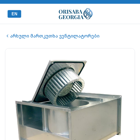
EN
არხული მართკუთხა ვენტილატორები