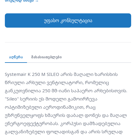
სრულად ნახვა →
უზრუნველყოფს ხმაურის დაბალ დონეს და მაღალ
ენერგოეფექტურობას. კორპუსი დამზადებულია
უფასო კონსულტაცია
გალვანიზებული ფოლადისგან და არის სრულად
ჰერმეტული (Class C), რაც გამორიცხავს ჰაერის
გაჟონვას. უკან გადახრილი (Backward curved)
იმპელერი ნაკლებად მგრძნობიარეა მტვრის
დაგროვების მიმართ, რაც ახანგრძლივებს
ᲐᲦᲬᲔᲠᲐ
ᲛᲐᲮᲐᲡᲘᲐᲗᲔᲑᲚᲔᲑᲘ
მოწყობილობის რესურსს და ამცირებს სერვისის
საჭიროებას. ეს მოდელი ფართოდ გამოიყენება
Systemair K 250 M SILEO არის მაღალი ხარისხის 
საშუალო და დიდი ზომის ოთახების, ოფისებისა და
წრიული არხული ვენტილატორი, რომელიც 
კომერციული ფართების ვენტილაციისთვის, სადაც
განკუთვნილია 250 მმ-იანი საჰაერო არხებისთვის. 
საჭიროა სტაბილური და საიმედო ჰაერცვლა.
"Sileo" სერიის ეს მოდელი გამოირჩევა 
ოპტიმიზებული აეროდინამიკით, რაც 
უზრუნველყოფს ხმაურის დაბალ დონეს და მაღალ 
ენერგოეფექტურობას. კორპუსი დამზადებულია 
გალვანიზებული ფოლადისგან და არის სრულად 