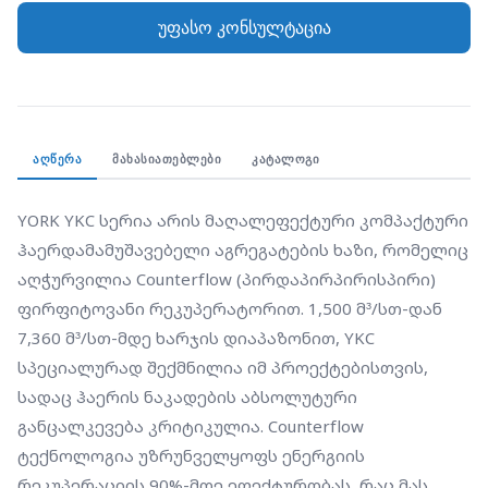
სადაც ჰაერის ნაკადების აბსოლუტური
უფასო კონსულტაცია
განცალკევება კრიტიკულია. Counterflow
ტექნოლოგია უზრუნველყოფს ენერგიის
რეკუპერაციის 90%-მდე ეფექტურობას, რაც მას
ერთ-ერთ ყველაზე ეკონომიურ სისტემად აქცევს.
კომპაქტური ზომები და "Plug & Play" კონცეფცია
ᲐᲦᲬᲔᲠᲐ
ᲛᲐᲮᲐᲡᲘᲐᲗᲔᲑᲚᲔᲑᲘ
ᲙᲐᲢᲐᲚᲝᲒᲘ
საშუალებას იძლევა აგრეგატი მარტივად
ინტეგრირდეს თანამედროვე საოფისე შენობებში,
YORK YKC სერია არის მაღალეფექტური კომპაქტური 
სკოლებსა და ჯანდაცვის ობიექტებში, სადაც
ჰაერდამამუშავებელი აგრეგატების ხაზი, რომელიც 
პრიორიტეტულია სუფთა ჰაერი და დაბალი
აღჭურვილია Counterflow (პირდაპირპირისპირი) 
ენერგომოხმარება.
ფირფიტოვანი რეკუპერატორით. 1,500 მ³/სთ-დან 
7,360 მ³/სთ-მდე ხარჯის დიაპაზონით, YKC 
სპეციალურად შექმნილია იმ პროექტებისთვის, 
სადაც ჰაერის ნაკადების აბსოლუტური 
განცალკევება კრიტიკულია. Counterflow 
ტექნოლოგია უზრუნველყოფს ენერგიის 
რეკუპერაციის 90%-მდე ეფექტურობას, რაც მას 