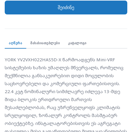
შესაძლებლობას, რაც უზრუნველყოფს კლიმატის
შეიძინე
სრულყოფილ, ზონალურ კონტროლს მასშტაბურ
ობიექტებზე. ინსტალატორებისთვის ეს აგრეგატი
ფასეულია მისი გაფართოებული მილგაყვანილობის
შესაძლებლობებითა და მაღალი საიმედოობით
რთულ საინჟინრო პირობებში. ბიზნესის
ᲐᲦᲬᲔᲠᲐ
ᲛᲐᲮᲐᲡᲘᲐᲗᲔᲑᲚᲔᲑᲘ
ᲙᲐᲢᲐᲚᲝᲒᲘ
მფლობელებისთვის მოწინავე DC Inverter
ტექნოლოგია უზრუნველყოფს ენერგიის
YORK YV2VXH022HAS5D-X წარმოადგენს Mini-VRF 
მაქსიმალურ დაზოგვას ასეთი მაღალი სიმძლავრის
სისტემების ხაზის უმაღლეს მწვერვალს, რომელიც 
პირობებშიც კი. სტაბილური მუშაობა და ხმაურის
შექმნილია განსაკუთრებით დიდი მოცულობის 
დაბალი დონე კი საბოლოო მომხმარებელს
საცხოვრებელი და კომერციული ფართებისთვის. 
სთავაზობს პრემიუმ კლასის კომფორტს ნებისმიერ
22.4 კვტ ნომინალური სიმძლავრე იძლევა 13-მდე 
გარემოში.
შიდა ბლოკის ერთდროული მართვის 
შესაძლებლობას, რაც უზრუნველყოფს კლიმატის 
სრულყოფილ, ზონალურ კონტროლს მასშტაბურ 
ობიექტებზე. ინსტალატორებისთვის ეს აგრეგატი 
ფასეულია მისი გაფართოებული მილგაყვანილობის 