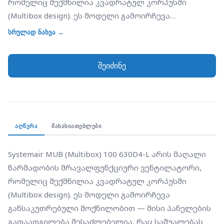
რომელიც შექმნილია კვადრატულ კორპუსში
(Multibox design). ეს მოდელი გამოირჩევა
განსაკუთრებული მოქნილობით — მისი პანელების
სრულად ნახვა →
გადაადგილება შესაძლებელია, რაც საშუალებას
გაძლევთ შეცვალოთ ჰაერის გაწოვისა და
შეიძინე
მიწოდების მიმართულება ინსტალაციის ადგილის
მიხედვით. "100" მიუთითებს კორპუსის ზომაზე,
ხოლო "630" ვენტილატორის იმპელერის
დიამეტრზე. MUB სერია აღჭურვილია ორმაგი
კედლებითა და თბოიზოლაციით (Glass wool), რაც
ᲐᲦᲬᲔᲠᲐ
ᲛᲐᲮᲐᲡᲘᲐᲗᲔᲑᲚᲔᲑᲘ
უზრუნველყოფს ხმაურის დაბალ დონეს და
ენერგიის დაზოგვას. იგი იდეალურია რესტორნების,
Systemair MUB (Multibox) 100 630D4-L არის მაღალი 
სამრეწველო სამზარეულოებისა და საოფისე
წარმადობის მრავალფუნქციური ვენტილატორი, 
შენობების ვენტილაციისთვის, სადაც საჭიროა
რომელიც შექმნილია კვადრატულ კორპუსში 
მძლავრი ჰაერის ნაკადი და საიმედოობა.
(Multibox design). ეს მოდელი გამოირჩევა 
განსაკუთრებული მოქნილობით — მისი პანელების 
გადაადგილება შესაძლებელია, რაც საშუალებას 