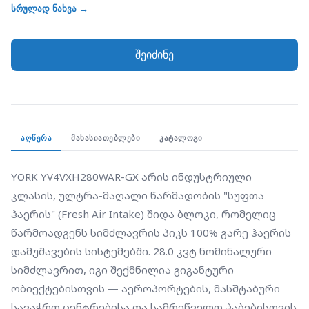
დამუშავების სისტემებში. 28.0 კვტ ნომინალური
სრულად ნახვა →
სიმძლავრით, იგი შექმნილია გიგანტური
ობიექტებისთვის — აეროპორტების, მასშტაბური
შეიძინე
სავაჭრო ცენტრებისა და სამრეწველო ჰაბებისთვის
— სადაც აუცილებელია დიდი მოცულობის გარე
ჰაერის უწყვეტი ფილტრაცია და თერმული
დამუშავება. მოწყობილობა უზრუნველყოფს გარე
ჰაერის გაგრილებას ან გათბობას შენობაში
ᲐᲦᲬᲔᲠᲐ
ᲛᲐᲮᲐᲡᲘᲐᲗᲔᲑᲚᲔᲑᲘ
ᲙᲐᲢᲐᲚᲝᲒᲘ
შემოყვანამდე, რაც საშუალებას იძლევა
შენარჩუნდეს ჰაერის მაღალი ხარისხი (IAQ)
YORK YV4VXH280WAR-GX არის ინდუსტრიული 
ენერგოეფექტურობის დაკარგვის გარეშე.
კლასის, ულტრა-მაღალი წარმადობის "სუფთა 
ინსტალატორებისთვის ეს 10.0 HP-იანი ფლაგმანი
ჰაერის" (Fresh Air Intake) შიდა ბლოკი, რომელიც 
ფასეულია მისი განსაკუთრებული სტატიკური
წარმოადგენს სიმძლავრის პიკს 100% გარე ჰაერის 
წნევით (ESP), რაც აუცილებელია
დამუშავების სისტემებში. 28.0 კვტ ნომინალური 
მრავალსაფეხურიანი ფილტრაციის სისტემებისა და
სიმძლავრით, იგი შექმნილია გიგანტური 
ურთულესი სავენტილაციო მაგისტრალების
ობიექტებისთვის — აეროპორტების, მასშტაბური 
ფუნქციონირებისთვის.
სავაჭრო ცენტრებისა და სამრეწველო ჰაბებისთვის 