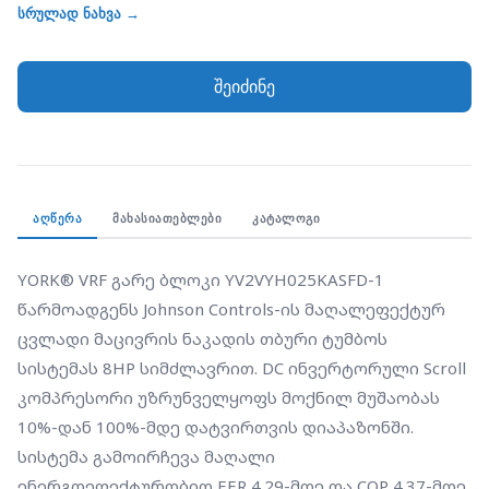
კომპრესორი უზრუნველყოფს მოქნილ მუშაობას
სრულად ნახვა →
10%-დან 100%-მდე დატვირთვის დიაპაზონში.
სისტემა გამოირჩევა მაღალი
შეიძინე
ენერგოეფექტურობით EER 4.29-მდე და COP 4.37-მდე.
მუშაობს გაგრილების რეჟიმში -5°C-დან +43°C-მდე
და გათბობის რეჟიმში -15°C-დან +15.5°C-მდე. ზედა
გამონაბოლქვის დიზაინი და კომპაქტური
კონსტრუქცია ამარტივებს მონტაჟს. იდეალურია
ᲐᲦᲬᲔᲠᲐ
ᲛᲐᲮᲐᲡᲘᲐᲗᲔᲑᲚᲔᲑᲘ
ᲙᲐᲢᲐᲚᲝᲒᲘ
კომერციული შენობებისთვის, რომლებიც
საჭიროებენ მრავალზონურ კლიმატკონტროლს.
YORK® VRF გარე ბლოკი YV2VYH025KASFD-1 
წარმოადგენს Johnson Controls-ის მაღალეფექტურ 
ცვლადი მაცივრის ნაკადის თბური ტუმბოს 
სისტემას 8HP სიმძლავრით. DC ინვერტორული Scroll 
კომპრესორი უზრუნველყოფს მოქნილ მუშაობას 
10%-დან 100%-მდე დატვირთვის დიაპაზონში. 
სისტემა გამოირჩევა მაღალი 
ენერგოეფექტურობით EER 4.29-მდე და COP 4.37-მდე. 