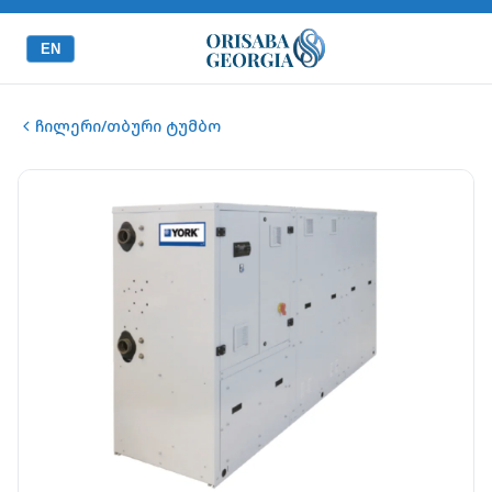
EN
ჩილერი/თბური ტუმბო