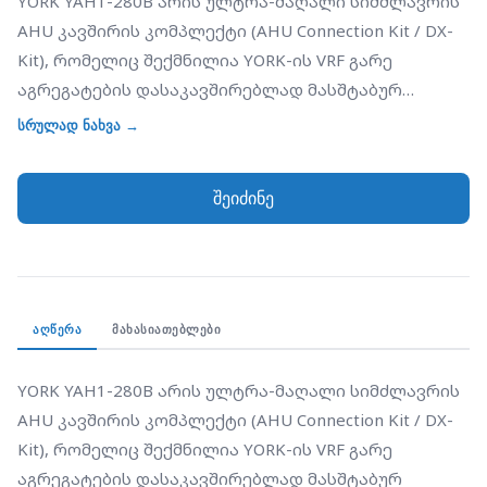
YORK YAH1-280B არის ულტრა-მაღალი სიმძლავრის
AHU კავშირის კომპლექტი (AHU Connection Kit / DX-
Kit), რომელიც შექმნილია YORK-ის VRF გარე
აგრეგატების დასაკავშირებლად მასშტაბურ
ცენტრალურ კონდიციონერებთან (Air Handling Units).
სრულად ნახვა →
28.0 კვტ ნომინალური სიმძლავრით, ეს მოდელი
წარმოადგენს ერთ-ერთ ყველაზე მძლავრ
შეიძინე
ინტერფეისს, რომელიც საშუალებას იძლევა
ვენტილაციის სისტემის დიდი თბომცვლელი (DX-coil)
ინტეგრირდეს VRF ქსელში. მოწყობილობა
უზრუნველყოფს ფრეონის ნაკადის ზუსტ
რეგულირებას მაღალი გამტარობის მქონე
ᲐᲦᲬᲔᲠᲐ
ᲛᲐᲮᲐᲡᲘᲐᲗᲔᲑᲚᲔᲑᲘ
ელექტრონული გაფართოების სარქვლის (EEV)
მეშვეობით. ინსტალატორებისთვის ეს მოდელი
YORK YAH1-280B არის ულტრა-მაღალი სიმძლავრის 
ფასეულია მისი შესაძლებლობით, მართოს დიდი
AHU კავშირის კომპლექტი (AHU Connection Kit / DX-
მოცულობის ჰაერის ნაკადები სამრეწველო
Kit), რომელიც შექმნილია YORK-ის VRF გარე 
ობიექტებში, სავაჭრო ცენტრებსა და
აგრეგატების დასაკავშირებლად მასშტაბურ 