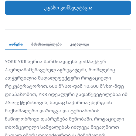
მაქსიმალური დაზოგვა და ტენიანობის
უფასო კონსულტაცია
ნაწილობრივი დაბრუნება შენობაში. როტაციული
თბომცვლელი საშუალებას იძლევა მივაღწიოთ
მაღალ ენერგოეფექტურობას მინიმალურ
გაბარიტებში. მისი კომპაქტური დიზაინი
საგრძნობლად აადვილებს მონტაჟს შეზღუდულ
ᲐᲦᲬᲔᲠᲐ
ᲛᲐᲮᲐᲡᲘᲐᲗᲔᲑᲚᲔᲑᲘ
ᲙᲐᲢᲐᲚᲝᲒᲘ
სივრცეებში, ხოლო ინტეგრირებული EC
ვენტილატორები უზრუნველყოფენ ჩუმ მუშაობას.
YORK YKR სერია წარმოადგენს კომპაქტურ 
YKR საუკეთესო არჩევანია თანამედროვე საოფისე
ჰაერდამამუშავებელ აგრეგატებს, რომლებიც 
ფართებისთვის, სასტუმროებისა და კომერციული
აღჭურვილია მაღალეფექტური როტაციული 
ობიექტებისთვის, რომლებიც ორიენტირებულნი
რეკუპერატორით. 600 მ³/სთ-დან 10,600 მ³/სთ-მდე 
არიან დაბალ საოპერაციო ხარჯებზე.
დიაპაზონით, YKR იდეალური გადაწყვეტილებაა იმ 
პროექტებისთვის, სადაც საჭიროა ენერგიის 
მაქსიმალური დაზოგვა და ტენიანობის 
ნაწილობრივი დაბრუნება შენობაში. როტაციული 
თბომცვლელი საშუალებას იძლევა მივაღწიოთ 
მაღალ ენერგოეფექტურობას მინიმალურ 