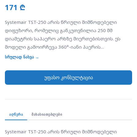
171 ₾
Systemair TST-250 არის წრიული მიმწოდებელი
დიფუზორი, რომელიც განკუთვნილია 250 მმ
დიამეტრის საჰაერო არხზე მიერთებისთვის. ეს
მოდელი გამოირჩევა 360°-იანი ჰაერის
განაწილების ფუნქციით და რეგულირებადი
სრულად ნახვა →
ჭავლით. TST-ის დიზაინი საშუალებას გაძლევთ
შეცვალოთ ჰაერის მიწოდების ტიპი
უფასო კონსულტაცია
(ჰორიზონტალურიდან ვერტიკალურამდე)
ცენტრალური ნაწილის პოზიციის რეგულირებით.
იგი იდეალურია დიდი სივრცეებისთვის, სადაც
საჭიროა მაღალი ინდუქცია და ჰაერის სწრაფი
შერევა. დამზადებულია გალვანიზებული
ᲐᲦᲬᲔᲠᲐ
ᲛᲐᲮᲐᲡᲘᲐᲗᲔᲑᲚᲔᲑᲘ
ფოლადისგან და შეღებილია თეთრი ფხვნილოვანი
საღებავით (RAL 9003).
Systemair TST-250 არის წრიული მიმწოდებელი 