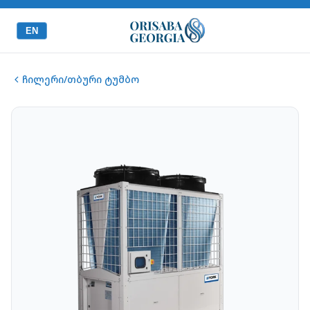
EN
ჩილერი/თბური ტუმბო