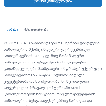
უფასო კონსულტაცია
აღჭურვილია მრავალ-კონტურიანი Scroll
კომპრესორების სისტემით, რაც უზრუნველყოფს
სიმძლავრის ზუსტ, საფეხურებრივ მართვას და
მაქსიმალურ "დარეზერვებას" (Redundancy).
რევერსიული ციკლი საშუალებას იძლევა
ᲐᲦᲬᲔᲠᲐ
ᲛᲐᲮᲐᲡᲘᲐᲗᲔᲑᲚᲔᲑᲘ
აგრეგატმა სრულად უზრუნველყოს შენობის
გათბობა-გაგრილება ერთიანი ჰიდრავლიკური
YORK YTL 0430 წარმოადგენს YTL სერიის უმაღლესი 
სისტემით. მისი კონსტრუქცია ოპტიმიზებულია
სიმძლავრის მქონე ინდუსტრიულ რევერსიულ 
გარეთ მონტაჟისთვის და გამოირჩევა ხანგრძლივი
სითბურ ტუმბოს. 430 კვტ-მდე ნომინალური 
ექსპლუატაციის ვადით ექსტრემალურ პირობებშიც
სიმძლავრით, ეს აგრეგატი არის იდეალური 
კი.
გადაწყვეტილება მასშტაბური ინფრასტრუქტურული 
პროექტებისთვის, სადაც საჭიროა მაღალი 
ეფექტურობა და საიმედოობა. მოწყობილობა 
აღჭურვილია მრავალ-კონტურიანი Scroll 
კომპრესორების სისტემით, რაც უზრუნველყოფს 
სიმძლავრის ზუსტ, საფეხურებრივ მართვას და 