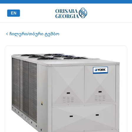
EN
ჩილერი/თბური ტუმბო