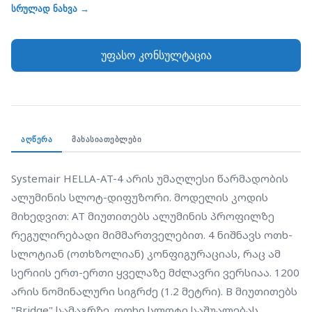
სლოტიან (ოთხზოლიან) კონფიგურაციას, რაც ამ
სრულად ნახვა →
სერიის ერთ-ერთი ყველაზე მძლავრი ვერსიაა. 1200
არის ნომინალური სიგრძე (1.2 მეტრი). B მიუთითებს
უფასო კონსულტაცია
"Bridge" სამაგრზე. ოთხი სლოტი საშუალებას
იძლევა დამუშავდეს ჰაერის განსაკუთრებით დიდი
მოცულობა მცირე ფართობზე, რაც მას შეუცვლელს
ხდის მაღალი თბური დატვირთვის მქონე
სივრცეებისთვის, სადაც დიზაინი და ფუნქციონალი
ᲐᲦᲬᲔᲠᲐ
ᲛᲐᲮᲐᲡᲘᲐᲗᲔᲑᲚᲔᲑᲘ
თანაბრად პრიორიტეტულია.
Systemair HELLA-AT-4 არის უმაღლესი წარმადობის 
ალუმინის სლოტ-დიფუზორი. მოდელის კოდის 
მიხედვით: AT მიუთითებს ალუმინის პროფილზე 
რეგულირებადი მიმმართველებით. 4 ნიშნავს ოთხ-
სლოტიან (ოთხზოლიან) კონფიგურაციას, რაც ამ 
სერიის ერთ-ერთი ყველაზე მძლავრი ვერსიაა. 1200 
არის ნომინალური სიგრძე (1.2 მეტრი). B მიუთითებს 
"Bridge" სამაგრზე. ოთხი სლოტი საშუალებას 